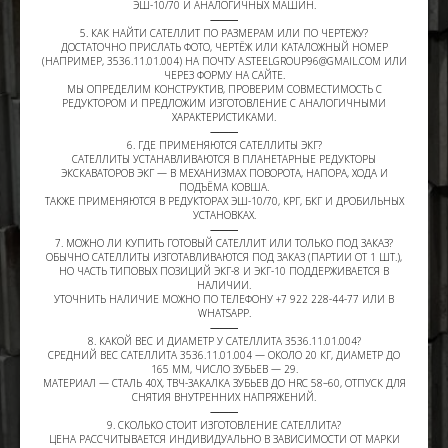
ЭШ-10/70 И АНАЛОГИЧНЫХ МАШИН.
⸻
5. КАК НАЙТИ САТЕЛЛИТ ПО РАЗМЕРАМ ИЛИ ПО ЧЕРТЕЖУ?
ДОСТАТОЧНО ПРИСЛАТЬ ФОТО, ЧЕРТЁЖ ИЛИ КАТАЛОЖНЫЙ НОМЕР
(НАПРИМЕР, 3536.11.01.004) НА ПОЧТУ A.STEELGROUP96@GMAIL.COM ИЛИ
ЧЕРЕЗ ФОРМУ НА САЙТЕ.
МЫ ОПРЕДЕЛИМ КОНСТРУКТИВ, ПРОВЕРИМ СОВМЕСТИМОСТЬ С
РЕДУКТОРОМ И ПРЕДЛОЖИМ ИЗГОТОВЛЕНИЕ С АНАЛОГИЧНЫМИ
ХАРАКТЕРИСТИКАМИ.
⸻
6. ГДЕ ПРИМЕНЯЮТСЯ САТЕЛЛИТЫ ЭКГ?
САТЕЛЛИТЫ УСТАНАВЛИВАЮТСЯ В ПЛАНЕТАРНЫЕ РЕДУКТОРЫ
ЭКСКАВАТОРОВ ЭКГ — В МЕХАНИЗМАХ ПОВОРОТА, НАПОРА, ХОДА И
ПОДЪЁМА КОВША.
ТАКЖЕ ПРИМЕНЯЮТСЯ В РЕДУКТОРАХ ЭШ-10/70, КРГ, БКГ И ДРОБИЛЬНЫХ
УСТАНОВКАХ.
⸻
7. МОЖНО ЛИ КУПИТЬ ГОТОВЫЙ САТЕЛЛИТ ИЛИ ТОЛЬКО ПОД ЗАКАЗ?
ОБЫЧНО САТЕЛЛИТЫ ИЗГОТАВЛИВАЮТСЯ ПОД ЗАКАЗ (ПАРТИИ ОТ 1 ШТ.),
НО ЧАСТЬ ТИПОВЫХ ПОЗИЦИЙ ЭКГ-8 И ЭКГ-10 ПОДДЕРЖИВАЕТСЯ В
НАЛИЧИИ.
УТОЧНИТЬ НАЛИЧИЕ МОЖНО ПО ТЕЛЕФОНУ +7 922 228-44-77 ИЛИ В
WHATSAPP.
⸻
8. КАКОЙ ВЕС И ДИАМЕТР У САТЕЛЛИТА 3536.11.01.004?
СРЕДНИЙ ВЕС САТЕЛЛИТА 3536.11.01.004 — ОКОЛО 20 КГ, ДИАМЕТР ДО
165 ММ, ЧИСЛО ЗУБЬЕВ — 29.
МАТЕРИАЛ — СТАЛЬ 40Х, ТВЧ-ЗАКАЛКА ЗУБЬЕВ ДО HRC 58–60, ОТПУСК ДЛЯ
СНЯТИЯ ВНУТРЕННИХ НАПРЯЖЕНИЙ.
⸻
9. СКОЛЬКО СТОИТ ИЗГОТОВЛЕНИЕ САТЕЛЛИТА?
ЦЕНА РАССЧИТЫВАЕТСЯ ИНДИВИДУАЛЬНО В ЗАВИСИМОСТИ ОТ МАРКИ