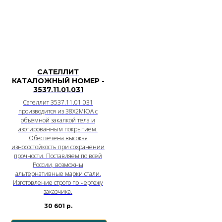
САТЕЛЛИТ
КАТАЛОЖНЫЙ НОМЕР -
3537.11.01.031
Сателлит 3537.11.01.031
производится из 38Х2МЮА с
объёмной закалкой тела и
азотированным покрытием.
Обеспечена высокая
износостойкость при сохранении
прочности. Поставляем по всей
России, возможны
альтернативные марки стали.
Изготовление строго по чертежу
заказчика.
30 601
р.