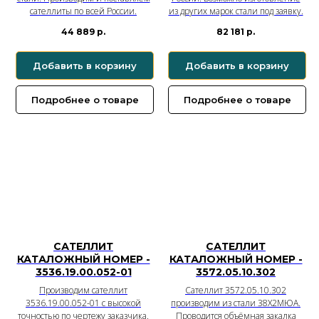
сателлиты по всей России.
из других марок стали под заявку.
44 889
р.
82 181
р.
Добавить в корзину
Добавить в корзину
Подробнее о товаре
Подробнее о товаре
САТЕЛЛИТ
САТЕЛЛИТ
КАТАЛОЖНЫЙ НОМЕР -
КАТАЛОЖНЫЙ НОМЕР -
3536.19.00.052-01
3572.05.10.302
Производим сателлит
Сателлит 3572.05.10.302
3536.19.00.052-01 с высокой
производим из стали 38Х2МЮА.
точностью по чертежу заказчика.
Проводится объёмная закалка