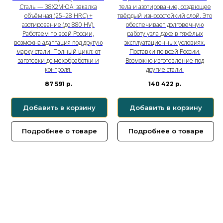
Сталь — 38Х2МЮА, закалка
тела и азотирование, создающее
объёмная (25–28 HRC) +
твёрдый износостойкий слой. Это
азотирование (до 880 HV).
обеспечивает долговечную
Работаем по всей России,
работу узла даже в тяжёлых
возможна адаптация под другую
эксплуатационных условиях.
марку стали. Полный цикл: от
Поставки по всей России.
заготовки до мехобработки и
Возможно изготовление под
контроля.
другие стали.
87 591
р.
140 422
р.
Добавить в корзину
Добавить в корзину
Подробнее о товаре
Подробнее о товаре