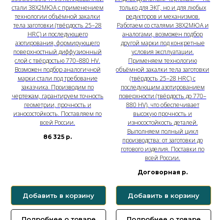
стали 38Х2МЮА с применением
только для ЭКГ, но и для любых
технологии объёмной закалки
редукторов и механизмов.
тела заготовки (твёрдость 25–28
Работаем со сталями 38Х2МЮА и
HRC) и последующего
аналогами, возможен подбор
азотирования, формирующего
другой марки под конкретные
поверхностный диффузионный
условия эксплуатации.
слой с твёрдостью 770–880 HV.
Применяем технологию
Возможен подбор аналогичной
объёмной закалки тела заготовки
марки стали под требование
(твёрдость 25–28 HRC) с
заказчика. Производим по
последующим азотированием
чертежам, гарантируем точность
поверхности (твёрдость до 770–
геометрии, прочность и
880 HV), что обеспечивает
износостойкость. Поставляем по
высокую прочность и
всей России.
износостойкость деталей.
Выполняем полный цикл
86 325
р.
производства: от заготовки до
готового изделия. Поставки по
всей России.
Договорная
р.
Добавить в корзину
Добавить в корзину
Подробнее о товаре
Подробнее о товаре