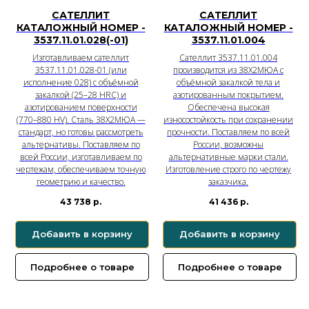
САТЕЛЛИТ
САТЕЛЛИТ
КАТАЛОЖНЫЙ НОМЕР -
КАТАЛОЖНЫЙ НОМЕР -
3537.11.01.028(-01)
3537.11.01.004
Изготавливаем сателлит
Сателлит 3537.11.01.004
3537.11.01.028-01 (или
производится из 38Х2МЮА с
исполнение 028) с объёмной
объёмной закалкой тела и
закалкой (25–28 HRC) и
азотированным покрытием.
азотированием поверхности
Обеспечена высокая
(770–880 HV). Сталь 38Х2МЮА —
износостойкость при сохранении
стандарт, но готовы рассмотреть
прочности. Поставляем по всей
альтернативы. Поставляем по
России, возможны
всей России, изготавливаем по
альтернативные марки стали.
чертежам, обеспечиваем точную
Изготовление строго по чертежу
геометрию и качество.
заказчика.
43 738
р.
41 436
р.
Добавить в корзину
Добавить в корзину
Подробнее о товаре
Подробнее о товаре