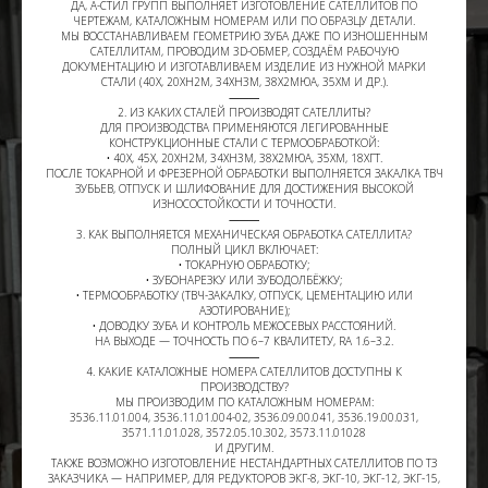
ДА, А-СТИЛ ГРУПП ВЫПОЛНЯЕТ ИЗГОТОВЛЕНИЕ САТЕЛЛИТОВ ПО
ЧЕРТЕЖАМ, КАТАЛОЖНЫМ НОМЕРАМ ИЛИ ПО ОБРАЗЦУ ДЕТАЛИ.
МЫ ВОССТАНАВЛИВАЕМ ГЕОМЕТРИЮ ЗУБА ДАЖЕ ПО ИЗНОШЕННЫМ
САТЕЛЛИТАМ, ПРОВОДИМ 3D-ОБМЕР, СОЗДАЁМ РАБОЧУЮ
ДОКУМЕНТАЦИЮ И ИЗГОТАВЛИВАЕМ ИЗДЕЛИЕ ИЗ НУЖНОЙ МАРКИ
СТАЛИ (40Х, 20ХН2М, 34ХН3М, 38Х2МЮА, 35ХМ И ДР.).
⸻
2. ИЗ КАКИХ СТАЛЕЙ ПРОИЗВОДЯТ САТЕЛЛИТЫ?
ДЛЯ ПРОИЗВОДСТВА ПРИМЕНЯЮТСЯ ЛЕГИРОВАННЫЕ
КОНСТРУКЦИОННЫЕ СТАЛИ С ТЕРМООБРАБОТКОЙ:
• 40Х, 45Х, 20ХН2М, 34ХН3М, 38Х2МЮА, 35ХМ, 18ХГТ.
ПОСЛЕ ТОКАРНОЙ И ФРЕЗЕРНОЙ ОБРАБОТКИ ВЫПОЛНЯЕТСЯ ЗАКАЛКА ТВЧ
ЗУБЬЕВ, ОТПУСК И ШЛИФОВАНИЕ ДЛЯ ДОСТИЖЕНИЯ ВЫСОКОЙ
ИЗНОСОСТОЙКОСТИ И ТОЧНОСТИ.
⸻
3. КАК ВЫПОЛНЯЕТСЯ МЕХАНИЧЕСКАЯ ОБРАБОТКА САТЕЛЛИТА?
ПОЛНЫЙ ЦИКЛ ВКЛЮЧАЕТ:
• ТОКАРНУЮ ОБРАБОТКУ;
• ЗУБОНАРЕЗКУ ИЛИ ЗУБОДОЛБЁЖКУ;
• ТЕРМООБРАБОТКУ (ТВЧ-ЗАКАЛКУ, ОТПУСК, ЦЕМЕНТАЦИЮ ИЛИ
АЗОТИРОВАНИЕ);
• ДОВОДКУ ЗУБА И КОНТРОЛЬ МЕЖОСЕВЫХ РАССТОЯНИЙ.
НА ВЫХОДЕ — ТОЧНОСТЬ ПО 6–7 КВАЛИТЕТУ, RA 1.6–3.2.
⸻
4. КАКИЕ КАТАЛОЖНЫЕ НОМЕРА САТЕЛЛИТОВ ДОСТУПНЫ К
ПРОИЗВОДСТВУ?
МЫ ПРОИЗВОДИМ ПО КАТАЛОЖНЫМ НОМЕРАМ:
3536.11.01.004, 3536.11.01.004-02, 3536.09.00.041, 3536.19.00.031,
3571.11.01.028, 3572.05.10.302, 3573.11.01028
И ДРУГИМ.
ТАКЖЕ ВОЗМОЖНО ИЗГОТОВЛЕНИЕ НЕСТАНДАРТНЫХ САТЕЛЛИТОВ ПО ТЗ
ЗАКАЗЧИКА — НАПРИМЕР, ДЛЯ РЕДУКТОРОВ ЭКГ-8, ЭКГ-10, ЭКГ-12, ЭКГ-15,