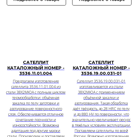
САТЕЛЛИТ
САТЕЛЛИТ
КАТАЛОЖНЫЙ НОМЕР -
КАТАЛОЖНЫЙ НОМЕР -
3536.11.01.004
3536.19.00.031-01
Предлагаем изготовление
Сателлит 3536.19.00.031-01
сателлита 3536.11.01.004 из
изготавливается из стали
стали 38Х2МЮА с полным циклом
38Х2МЮА с применением
термообработки: объёмная
объёмной закалки и
закалка по телу заготовки и
азотирования. Такая обработка
азотирование поверхностного
даёт твёрдость до 28 HRC по телу
слоя. Обеспечивается отличное
и до 880 HV по поверхности, что
сочетание прочности и
значительно увеличивает ресурс
износостойкости. Возможна
в тяжёлых условиях эксплуатации.
адаптация под другие марки
Поставляем сателлиты по всей
стали. Производим и поставляем
России. Возможно изготовление