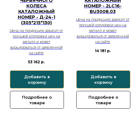
ЧЕРВЯЧНОГО
КАТАЛОЖНЫЙ
КОЛЕСА
НОМЕР - 2LC16-
КАТАЛОЖНЫЙ
BU3008.03
НОМЕР - Д-24-1
Цена на продукцию зависит от
(305*215*130)
текущей котировки цен на
Цена на продукцию зависит от
металл и может
текущей котировки цен на
варьироваться от заявленной
металл и может
на сайте
варьироваться от заявленной
14 181
р.
на сайте
53 162
р.
Добавить в
Добавить в
корзину
корзину
Подробнее о
Подробнее о
товаре
товаре