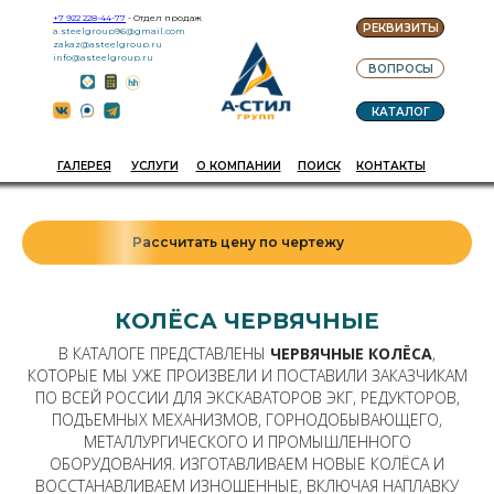
+7 922 228-44-77
- Отдел продаж
РЕКВИЗИТЫ
a.steelgroup96@gmail.com
zakaz@asteelgroup.ru
info@asteelgroup.ru
ВОПРОСЫ
КАТАЛОГ
ГАЛЕРЕЯ
УСЛУГИ
О КОМПАНИИ
ПОИСК
КОНТАКТЫ
Рассчитать цену по чертежу
КОЛЁСА ЧЕРВЯЧНЫЕ
В КАТАЛОГЕ ПРЕДСТАВЛЕНЫ
ЧЕРВЯЧНЫЕ КОЛЁСА
,
КОТОРЫЕ МЫ УЖЕ ПРОИЗВЕЛИ И ПОСТАВИЛИ ЗАКАЗЧИКАМ
ПО ВСЕЙ РОССИИ ДЛЯ ЭКСКАВАТОРОВ ЭКГ, РЕДУКТОРОВ,
ПОДЪЕМНЫХ МЕХАНИЗМОВ, ГОРНОДОБЫВАЮЩЕГО,
МЕТАЛЛУРГИЧЕСКОГО И ПРОМЫШЛЕННОГО
ОБОРУДОВАНИЯ. ИЗГОТАВЛИВАЕМ НОВЫЕ КОЛЁСА И
ВОССТАНАВЛИВАЕМ ИЗНОШЕННЫЕ, ВКЛЮЧАЯ НАПЛАВКУ