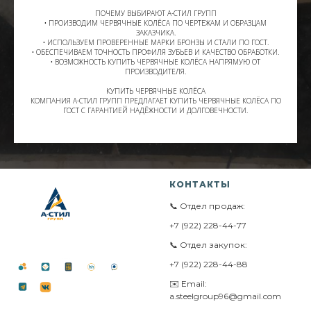
ПОЧЕМУ ВЫБИРАЮТ А-СТИЛ ГРУПП
• ПРОИЗВОДИМ ЧЕРВЯЧНЫЕ КОЛЁСА ПО ЧЕРТЕЖАМ И ОБРАЗЦАМ
ЗАКАЗЧИКА.
• ИСПОЛЬЗУЕМ ПРОВЕРЕННЫЕ МАРКИ БРОНЗЫ И СТАЛИ ПО ГОСТ.
• ОБЕСПЕЧИВАЕМ ТОЧНОСТЬ ПРОФИЛЯ ЗУБЬЕВ И КАЧЕСТВО ОБРАБОТКИ.
• ВОЗМОЖНОСТЬ КУПИТЬ ЧЕРВЯЧНЫЕ КОЛЁСА НАПРЯМУЮ ОТ
ПРОИЗВОДИТЕЛЯ.
КУПИТЬ ЧЕРВЯЧНЫЕ КОЛЁСА
КОМПАНИЯ А-СТИЛ ГРУПП ПРЕДЛАГАЕТ КУПИТЬ ЧЕРВЯЧНЫЕ КОЛЁСА ПО
ГОСТ С ГАРАНТИЕЙ НАДЁЖНОСТИ И ДОЛГОВЕЧНОСТИ.
КОНТАКТЫ
📞 Отдел продаж:
+7 (922) 228-44-77
📞 Отдел закупок:
+7 (922) 228-44-88
✉️ Email:
a.steelgroup96@gmail.com