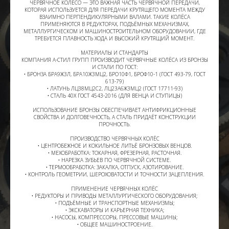
ЧЕРВЯЧНОЕ КОЛЕСО — ЭТО ВАЖНАЯ ЧАСТЬ ЧЕРВЯЧНОЙ ПЕРЕДАЧИ,
КОТОРАЯ ИСПОЛЬЗУЕТСЯ ДЛЯ ПЕРЕДАЧИ КРУТЯЩЕГО МОМЕНТА МЕЖДУ
ВЗАИМНО ПЕРПЕНДИКУЛЯРНЫМИ ВАЛАМИ. ТАКИЕ КОЛЁСА
ПРИМЕНЯЮТСЯ В РЕДУКТОРАХ, ПОДЪЁМНЫХ МЕХАНИЗМАХ,
МЕТАЛЛУРГИЧЕСКОМ И МАШИНОСТРОИТЕЛЬНОМ ОБОРУДОВАНИИ, ГДЕ
ТРЕБУЕТСЯ ПЛАВНОСТЬ ХОДА И ВЫСОКИЙ КРУТЯЩИЙ МОМЕНТ.
МАТЕРИАЛЫ И СТАНДАРТЫ
КОМПАНИЯ А-СТИЛ ГРУПП ПРОИЗВОДИТ ЧЕРВЯЧНЫЕ КОЛЁСА ИЗ БРОНЗЫ
И СТАЛИ ПО ГОСТ:
• БРОНЗА БРА9Ж3Л, БРА10Ж3МЦ2, БРО10Ф1, БРОФ10-1 (ГОСТ 493-79, ГОСТ
613-79)
• ЛАТУНЬ ЛЦ38МЦ2С2, ЛЦ23А6Ж3МЦ2 (ГОСТ 17711-93)
• СТАЛЬ 40Х ГОСТ 4543-2016 (ДЛЯ ВЕНЦА И СТУПИЦЫ)
ИСПОЛЬЗОВАНИЕ БРОНЗЫ ОБЕСПЕЧИВАЕТ АНТИФРИКЦИОННЫЕ
СВОЙСТВА И ДОЛГОВЕЧНОСТЬ, А СТАЛЬ ПРИДАЁТ КОНСТРУКЦИИ
ПРОЧНОСТЬ.
ПРОИЗВОДСТВО ЧЕРВЯЧНЫХ КОЛЁС
• ЦЕНТРОБЕЖНОЕ И КОКИЛЬНОЕ ЛИТЬЁ БРОНЗОВЫХ ВЕНЦОВ.
• МЕХОБРАБОТКА: ТОКАРНАЯ, ФРЕЗЕРНАЯ, РАСТОЧНАЯ.
• НАРЕЗКА ЗУБЬЕВ ПО ЧЕРВЯЧНОЙ СИСТЕМЕ.
• ТЕРМООБРАБОТКА: ЗАКАЛКА, ОТПУСК, АЗОТИРОВАНИЕ.
• КОНТРОЛЬ ГЕОМЕТРИИ, ШЕРОХОВАТОСТИ И ТОЧНОСТИ ЗАЦЕПЛЕНИЯ.
ПРИМЕНЕНИЕ ЧЕРВЯЧНЫХ КОЛЁС
• РЕДУКТОРЫ И ПРИВОДЫ МЕТАЛЛУРГИЧЕСКОГО ОБОРУДОВАНИЯ;
• ПОДЪЁМНЫЕ И ТРАНСПОРТНЫЕ МЕХАНИЗМЫ;
• ЭКСКАВАТОРЫ И КАРЬЕРНАЯ ТЕХНИКА;
• НАСОСЫ, КОМПРЕССОРЫ, ПРЕССОВЫЕ МАШИНЫ;
• ОБЩЕЕ МАШИНОСТРОЕНИЕ.