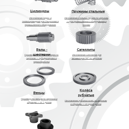
Цилиндры
Пружины стальные
Изготовление гидро- и
Изготовление стальных пружин по чертежам
пневмоцилиндров для спецтехники и
— для промышленного оборудования и
промышленного оборудования
техники
Валы -
Сателлиты
шестерни
Производство валов‑шестерен по
Изготовление сателлитов для
чертежам — зубофрезеровка и
экскаваторов ЭКГ по чертежам
термообработка
Колёса
Венцы
зубчатые
Производство венцов по чертежам и
Изготовление зубчатых колёс по чертежам
образцам — от 1 детали
и образцам — от одной детали