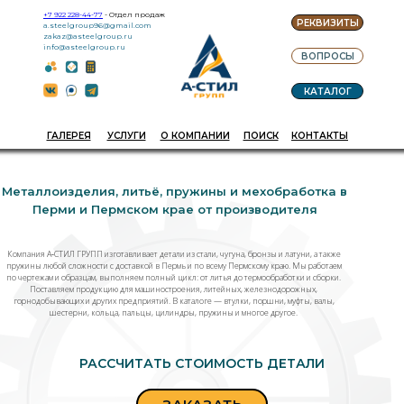
+7 922 228-44-77
- Отдел продаж
РЕКВИЗИТЫ
a.steelgroup96@gmail.com
zakaz@asteelgroup.ru
info@asteelgroup.ru
ВОПРОСЫ
КАТАЛОГ
ГАЛЕРЕЯ
УСЛУГИ
О КОМПАНИИ
ПОИСК
КОНТАКТЫ
Металлоизделия, литьё, пружины и мехобработка в
Перми и Пермском крае от производителя
Компания А‑СТИЛ ГРУПП изготавливает детали из стали, чугуна, бронзы и латуни, а также
пружины любой сложности с доставкой в Пермь и по всему Пермскому краю. Мы работаем
по чертежам и образцам, выполняем полный цикл: от литья до термообработки и сборки.
Поставляем продукцию для машиностроения, литейных, железнодорожных,
горнодобывающих и других предприятий. В каталоге — втулки, поршни, муфты, валы,
шестерни, кольца, пальцы, цилиндры, пружины и многое другое.
РАССЧИТАТЬ СТОИМОСТЬ ДЕТАЛИ