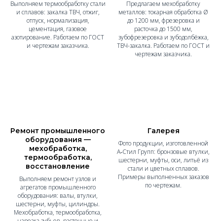
Выполняем термообработку стали
Предлагаем мехобработку
и сплавов: закалка ТВЧ, отжиг,
металлов: токарная обработка Ø
отпуск, нормализация,
до 1200 мм, фрезеровка и
цементация, газовое
расточка до 1500 мм,
азотирование. Работаем по ГОСТ
зубофрезеровка и зубодолбёжка,
и чертежам заказчика.
ТВЧ-закалка. Работаем по ГОСТ и
чертежам заказчика.
Ремонт промышленного
Галерея
оборудования —
Фото продукции, изготовленной
мехобработка,
А‑Стил Групп: бронзовые втулки,
термообработка,
шестерни, муфты, оси, литьё из
восстановление
стали и цветных сплавов.
Примеры выполненных заказов
Выполняем ремонт узлов и
по чертежам.
агрегатов промышленного
оборудования: валы, втулки,
шестерни, муфты, цилиндры.
Мехобработка, термообработка,
нарезка зубьев, расточные и