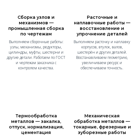
Сборка узлов и
Расточные и
механизмов —
наплавочные работы —
промышленная сборка
восстановление и
по чертежам
упрочнение деталей
Выполняем сборочные работы:
Выполняем расточку и наплавку
узлы, механизмы, редукторы,
корпусов, втулок, валов,
цилиндры, муфты, шестерни и
шестерён и других деталей.
другие детали. Работаем по ГОСТ
Восстанавливаем геометрию,
и чертежам заказчика с
увеличиваем ресурс и
контролем качества.
обеспечиваем точность.
Термообработка
Механическая
металлов — закалка,
обработка металлов —
отпуск, нормализация,
токарные, фрезерные и
цементация
зуборезные работы