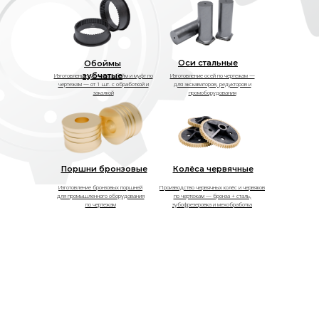
Оси стальные
Обоймы
зубчатые
Изготовление зубчатых обойм и муфт по
Изготовление осей по чертежам —
чертежам — от 1 шт. с обработкой и
для экскаваторов, редукторов и
закалкой
промоборудования
Поршни бронзовые
Колёса червячные
Изготовление бронзовых поршней
Производство червячных колёс и червяков
для промышленного оборудования
по чертежам — бронза + сталь,
по чертежам
зубофрезеровка и мехобработка