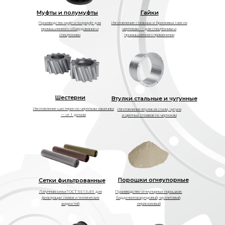
Муфты и полумуфты
Гайки
Производство муфт и полумуфт для
Изготовление стальных и бронзовых гаек по
промышленного оборудования и
чертежам — для спецтехники и
спецтехники
промышленного применения
Шестерни
Втулки стальные и чугунные
Изготовление шестерен по чертежам заказчика
Изготовление втулок из стали, чугуна
— от 1 детали
и цветных сплавов по чертежам
Порошки огнеупорные
Сетки фильтрованные
Латунная сетка ГОСТ 6613‑86 для
Производство огнеупорных порошков:
фильтрации смазок и технических
бадделеитокорундовый, муллитовый,
жидкостей
периклазовый