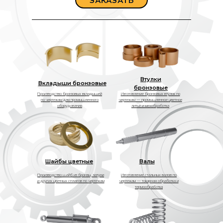
ЗАКАЗАТЬ
Втулки
Вкладыши бронзовые
бронзовые
Производство бронзовых вкладышей
Изготовление бронзовых втулок по
по чертежам для промышленного
чертежам — промышленное цветное
оборудования
литьё и мехобработка
Шайбы цветные
Валы
Производство шайб из бронзы, латуни
Изготовление стальных валов по
и других цветных сплавов по чертежам
чертежам — токарная обработка и
термообработка