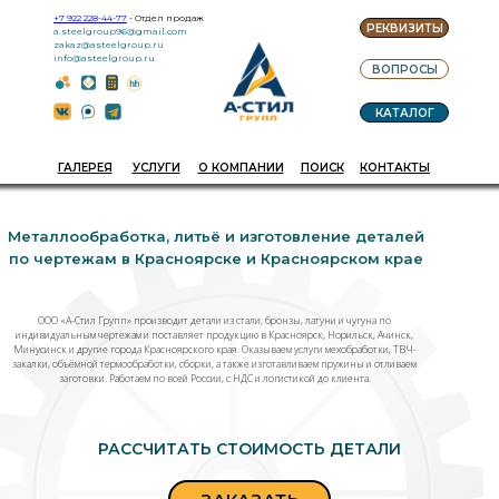
+7 922 228-44-77
- Отдел продаж
РЕКВИЗИТЫ
a.steelgroup96@gmail.com
zakaz@asteelgroup.ru
info@asteelgroup.ru
ВОПРОСЫ
КАТАЛОГ
ГАЛЕРЕЯ
УСЛУГИ
О КОМПАНИИ
ПОИСК
КОНТАКТЫ
Металлообработка, литьё и изготовление деталей
по чертежам в Красноярске и Красноярском крае
ООО «А-Стил Групп» производит детали из стали, бронзы, латуни и чугуна по
индивидуальным чертежам и поставляет продукцию в Красноярск, Норильск, Ачинск,
Минусинск и другие города Красноярского края. Оказываем услуги мехобработки, ТВЧ-
закалки, объёмной термообработки, сборки, а также изготавливаем пружины и отливаем
заготовки. Работаем по всей России, с НДС и логистикой до клиента.
РАССЧИТАТЬ СТОИМОСТЬ ДЕТАЛИ