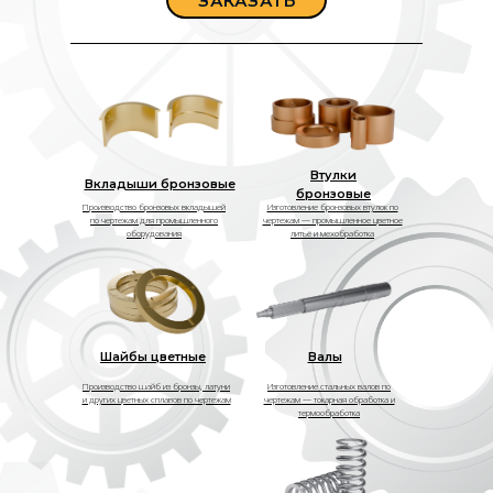
ЗАКАЗАТЬ
Втулки
Вкладыши бронзовые
бронзовые
Производство бронзовых вкладышей
Изготовление бронзовых втулок по
по чертежам для промышленного
чертежам — промышленное цветное
оборудования
литьё и мехобработка
Шайбы цветные
Валы
Производство шайб из бронзы, латуни
Изготовление стальных валов по
и других цветных сплавов по чертежам
чертежам — токарная обработка и
термообработка