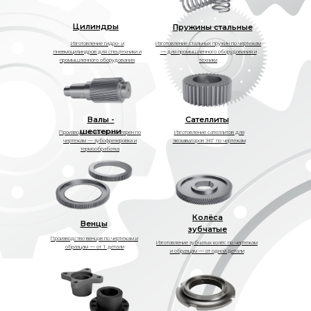
Цилиндры
Пружины стальные
Изготовление гидро- и
Изготовление стальных пружин по чертежам
пневмоцилиндров для спецтехники и
— для промышленного оборудования и
промышленного оборудования
техники
Валы -
Сателлиты
шестерни
Производство валов‑шестерен по
Изготовление сателлитов для
чертежам — зубофрезеровка и
экскаваторов ЭКГ по чертежам
термообработка
Колёса
Венцы
зубчатые
Производство венцов по чертежам и
Изготовление зубчатых колёс по чертежам
образцам — от 1 детали
и образцам — от одной детали