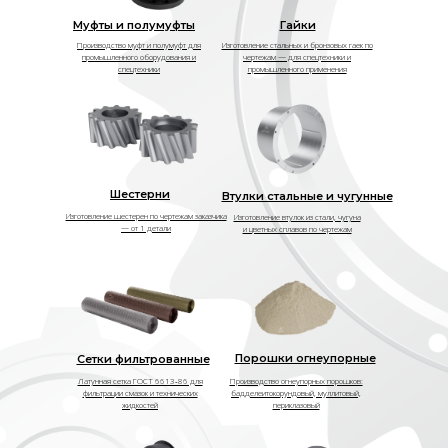
Муфты и полумуфты
Гайки
Производство муфт и полумуфт для
Изготовление стальных и бронзовых гаек по
промышленного оборудования и
чертежам — для спецтехники и
спецтехники
промышленного применения
Шестерни
Втулки стальные и чугунные
Изготовление шестерен по чертежам заказчика
Изготовление втулок из стали, чугуна
— от 1 детали
и цветных сплавов по чертежам
Порошки огнеупорные
Сетки фильтрованные
Латунная сетка ГОСТ 6613‑86 для
Производство огнеупорных порошков:
фильтрации смазок и технических
бадделеитокорундовый, муллитовый,
жидкостей
периклазовый