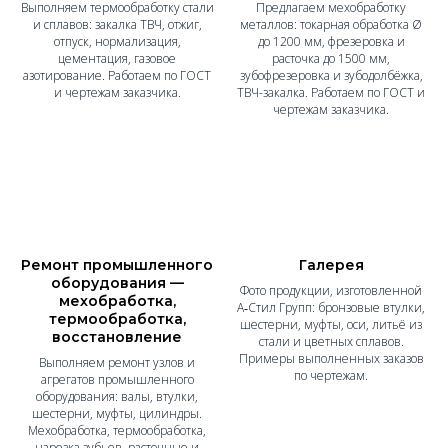
Выполняем термообработку стали
Предлагаем мехобработку
и сплавов: закалка ТВЧ, отжиг,
металлов: токарная обработка Ø
отпуск, нормализация,
до 1200 мм, фрезеровка и
цементация, газовое
расточка до 1500 мм,
азотирование. Работаем по ГОСТ
зубофрезеровка и зубодолбёжка,
и чертежам заказчика.
ТВЧ-закалка. Работаем по ГОСТ и
чертежам заказчика.
Ремонт промышленного
Галерея
оборудования —
Фото продукции, изготовленной
мехобработка,
А‑Стил Групп: бронзовые втулки,
термообработка,
шестерни, муфты, оси, литьё из
восстановление
стали и цветных сплавов.
Примеры выполненных заказов
Выполняем ремонт узлов и
по чертежам.
агрегатов промышленного
оборудования: валы, втулки,
шестерни, муфты, цилиндры.
Мехобработка, термообработка,
нарезка зубьев, расточные и