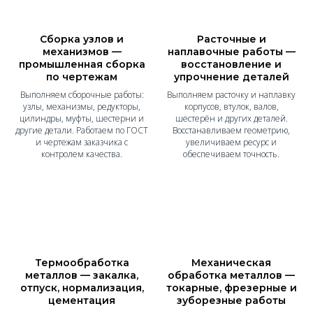
Сборка узлов и
Расточные и
механизмов —
наплавочные работы —
промышленная сборка
восстановление и
по чертежам
упрочнение деталей
Выполняем сборочные работы:
Выполняем расточку и наплавку
узлы, механизмы, редукторы,
корпусов, втулок, валов,
цилиндры, муфты, шестерни и
шестерён и других деталей.
другие детали. Работаем по ГОСТ
Восстанавливаем геометрию,
и чертежам заказчика с
увеличиваем ресурс и
контролем качества.
обеспечиваем точность.
Термообработка
Механическая
металлов — закалка,
обработка металлов —
отпуск, нормализация,
токарные, фрезерные и
цементация
зуборезные работы