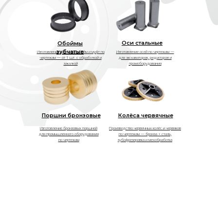
Оси стальные
Обоймы
зубчатые
Изготовление зубчатых обойм и муфт по
Изготовление осей по чертежам —
чертежам — от 1 шт. с обработкой и
для экскаваторов, редукторов и
закалкой
промоборудования
Поршни бронзовые
Колёса червячные
Изготовление бронзовых поршней
Производство червячных колёс и червяков
для промышленного оборудования
по чертежам — бронза + сталь,
по чертежам
зубофрезеровка и мехобработка