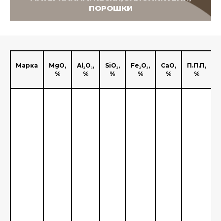
ПОРОШКИ
Марка
MgO,
Al₂O₃,
SiO₂,
Fe₂O₃,
CaO,
П.П.П,
%
%
%
%
%
%