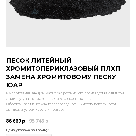
ПЕСОК ЛИТЕЙНЫЙ
ХРОМИТОПЕРИКЛАЗОВЫЙ ПЛХП —
ЗАМЕНА ХРОМИТОВОМУ ПЕСКУ
ЮАР
Импортозамещающий материал российского производства для литья
стали, чугуна, нержавеющих и жаропрочных сплавов.
Обеспечивает высокую теплопроводность, чистоту поверхности
отливок и устойчивость к пригару.
86 669
р.
95 746
р.
Цена указана за 1 тонну