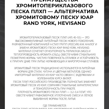
ХРОМИТОПЕРИКЛАЗОВОГО
ПЕСКА ПЛХП — АЛЬТЕРНАТИВА
ХРОМИТОВОМУ ПЕСКУ ЮАР
RAND YORK, HEVISAND
ХРОМИТОПЕРИКЛАЗОВЫЙ ПЕСОК ПЛХП (AFS 45–55) — ЭТО
ВЫСОКОЭФФЕКТИВНЫЙ ЛИТЕЙНЫЙ ПЕСОК НОВОГО ПОКОЛЕНИЯ,
РАЗРАБОТАННЫЙ КОМПАНИЕЙ А-СТИЛ ГРУПП (РОССИЯ) КАК АНАЛОГ И
ЗАМЕНА ХРОМИТОВОГО ПЕСКА ЮАР RAND YORK, HEVISAND.
МАТЕРИАЛ СОЧЕТАЕТ ОГНЕУПОРНОСТЬ ПЕРИКЛАЗА (MGO) И
ТЕПЛОПРОВОДНОСТЬ ХРОМИТА (CR₂O₃), ОБЕСПЕЧИВАЯ СТАБИЛЬНУЮ
ГЕОМЕТРИЮ ФОРМЫ, ЧИСТУЮ ПОВЕРХНОСТЬ ОТЛИВОК И УСТОЙЧИВОСТЬ
К ПРИГАРУ ДАЖЕ ПРИ ЛИТЬЕ НЕРЖАВЕЮЩИХ И ЖАРОПРОЧНЫХ СПЛАВОВ.
ХРОМИТОВЫЙ ПЕСОК ТРАДИЦИОННО ИСПОЛЬЗУЕТСЯ В ЛИТЕЙНЫХ
ФОРМАХ ДЛЯ СТАЛИ, ЧУГУНА И ЦВЕТНЫХ МЕТАЛЛОВ, ОДНАКО
ИМПОРТНЫЙ МАТЕРИАЛ ИЗ ЮАР ЧАСТО СВЯЗАН С ЗАДЕРЖКАМИ И
КОЛЕБАНИЕМ КУРСА ВАЛЮТ.
ПЕСОК ПЛХП РОССИЙСКОГО ПРОИЗВОДСТВА ПОЛНОСТЬЮ ЗАМЕНЯЕТ
ХРОМИТОВЫЙ ПЕСОК ИЗ ЮАР, СОХРАНЯЯ СТАБИЛЬНЫЕ ХАРАКТЕРИСТИКИ
И ТЕХНОЛОГИЧНОСТЬ ПРИ РАБОТЕ.
ПЛОТНОСТЬ ХРОМИТОВОГО ПЕСКА ПЛХП — 3,2–3,4 Г/СМ³, ЧТО
ОБЕСПЕЧИВАЕТ РАВНОМЕРНОЕ УПЛОТНЕНИЕ СМЕСИ И ЛЁГКОЕ
ВЫБИВАНИЕ ФОРМЫ ПОСЛЕ ЛИТЬЯ.
ГДЕ ПРИМЕНЯЕТСЯ:
ПЕСОК ПЛХП ИСПОЛЬЗУЕТСЯ ДЛЯ ИЗГОТОВЛЕНИЯ ЛИТЕЙНЫХ ФОРМ И