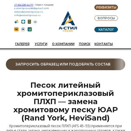
+7 922 228-44-77
- Отдел продаж
РЕКВИЗИТЫ
a.steelgroup96@gmail.com
zakaz@asteelgroup.ru
info@asteelgroup.ru
ВОПРОСЫ
КАТАЛОГ
ГАЛЕРЕЯ
УСЛУГИ
О КОМПАНИИ
ПОИСК
КОНТАКТЫ
ЗАПРОСИТЬ ОБРАЗЕЦ ИЛИ ПОДОБРАТЬ СОСТАВ
Песок литейный
хромитопериклазовый
ПЛХП — замена
хромитовому песку ЮАР
(Rand York, HeviSand)
Хромитопериклазовый песок ПЛХП (AFS 45–55) применяется при
литье стали, чугуна, нержавеющих и жаропрочных сплавов, а также