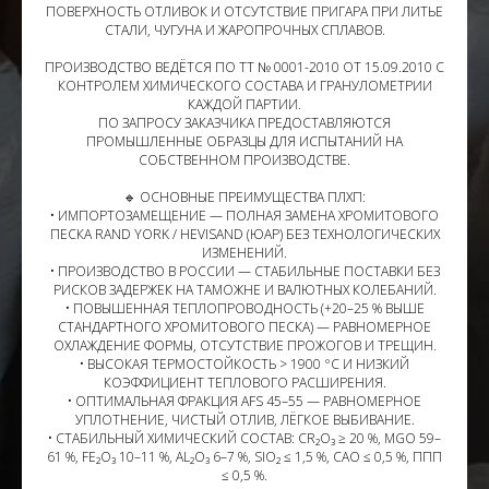
ПОВЕРХНОСТЬ ОТЛИВОК И ОТСУТСТВИЕ ПРИГАРА ПРИ ЛИТЬЕ
СТАЛИ, ЧУГУНА И ЖАРОПРОЧНЫХ СПЛАВОВ.
ПРОИЗВОДСТВО ВЕДЁТСЯ ПО ТТ № 0001-2010 ОТ 15.09.2010 С
КОНТРОЛЕМ ХИМИЧЕСКОГО СОСТАВА И ГРАНУЛОМЕТРИИ
КАЖДОЙ ПАРТИИ.
ПО ЗАПРОСУ ЗАКАЗЧИКА ПРЕДОСТАВЛЯЮТСЯ
ПРОМЫШЛЕННЫЕ ОБРАЗЦЫ ДЛЯ ИСПЫТАНИЙ НА
СОБСТВЕННОМ ПРОИЗВОДСТВЕ.
🔹 ОСНОВНЫЕ ПРЕИМУЩЕСТВА ПЛХП:
• ИМПОРТОЗАМЕЩЕНИЕ — ПОЛНАЯ ЗАМЕНА ХРОМИТОВОГО
ПЕСКА RAND YORK / HEVISAND (ЮАР) БЕЗ ТЕХНОЛОГИЧЕСКИХ
ИЗМЕНЕНИЙ.
• ПРОИЗВОДСТВО В РОССИИ — СТАБИЛЬНЫЕ ПОСТАВКИ БЕЗ
РИСКОВ ЗАДЕРЖЕК НА ТАМОЖНЕ И ВАЛЮТНЫХ КОЛЕБАНИЙ.
• ПОВЫШЕННАЯ ТЕПЛОПРОВОДНОСТЬ (+20–25 % ВЫШЕ
СТАНДАРТНОГО ХРОМИТОВОГО ПЕСКА) — РАВНОМЕРНОЕ
ОХЛАЖДЕНИЕ ФОРМЫ, ОТСУТСТВИЕ ПРОЖОГОВ И ТРЕЩИН.
• ВЫСОКАЯ ТЕРМОСТОЙКОСТЬ > 1900 °C И НИЗКИЙ
КОЭФФИЦИЕНТ ТЕПЛОВОГО РАСШИРЕНИЯ.
• ОПТИМАЛЬНАЯ ФРАКЦИЯ AFS 45–55 — РАВНОМЕРНОЕ
УПЛОТНЕНИЕ, ЧИСТЫЙ ОТЛИВ, ЛЁГКОЕ ВЫБИВАНИЕ.
• СТАБИЛЬНЫЙ ХИМИЧЕСКИЙ СОСТАВ: CR₂O₃ ≥ 20 %, MGO 59–
61 %, FE₂O₃ 10–11 %, AL₂O₃ 6–7 %, SIO₂ ≤ 1,5 %, CAO ≤ 0,5 %, ППП
≤ 0,5 %.