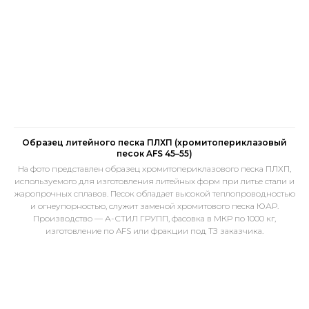
Образец литейного песка ПЛХП (хромитопериклазовый
песок AFS 45–55)
На фото представлен образец хромитопериклазового песка ПЛХП,
используемого для изготовления литейных форм при литье стали и
жаропрочных сплавов. Песок обладает высокой теплопроводностью
и огнеупорностью, служит заменой хромитового песка ЮАР.
Производство — А-СТИЛ ГРУПП, фасовка в МКР по 1000 кг,
изготовление по AFS или фракции под ТЗ заказчика.