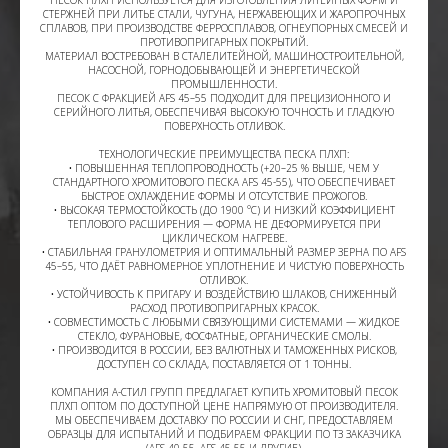
СТЕРЖНЕЙ ПРИ ЛИТЬЕ СТАЛИ, ЧУГУНА, НЕРЖАВЕЮЩИХ И ЖАРОПРОЧНЫХ
СПЛАВОВ, ПРИ ПРОИЗВОДСТВЕ ФЕРРОСПЛАВОВ, ОГНЕУПОРНЫХ СМЕСЕЙ И
ПРОТИВОПРИГАРНЫХ ПОКРЫТИЙ.
МАТЕРИАЛ ВОСТРЕБОВАН В СТАЛЕЛИТЕЙНОЙ, МАШИНОСТРОИТЕЛЬНОЙ,
НАСОСНОЙ, ГОРНОДОБЫВАЮЩЕЙ И ЭНЕРГЕТИЧЕСКОЙ
ПРОМЫШЛЕННОСТИ.
ПЕСОК С ФРАКЦИЕЙ AFS 45–55 ПОДХОДИТ ДЛЯ ПРЕЦИЗИОННОГО И
СЕРИЙНОГО ЛИТЬЯ, ОБЕСПЕЧИВАЯ ВЫСОКУЮ ТОЧНОСТЬ И ГЛАДКУЮ
ПОВЕРХНОСТЬ ОТЛИВОК.
ТЕХНОЛОГИЧЕСКИЕ ПРЕИМУЩЕСТВА ПЕСКА ПЛХП:
• ПОВЫШЕННАЯ ТЕПЛОПРОВОДНОСТЬ (+20–25 % ВЫШЕ, ЧЕМ У
СТАНДАРТНОГО ХРОМИТОВОГО ПЕСКА AFS 45-55), ЧТО ОБЕСПЕЧИВАЕТ
БЫСТРОЕ ОХЛАЖДЕНИЕ ФОРМЫ И ОТСУТСТВИЕ ПРОЖОГОВ.
• ВЫСОКАЯ ТЕРМОСТОЙКОСТЬ (ДО 1900 °C) И НИЗКИЙ КОЭФФИЦИЕНТ
ТЕПЛОВОГО РАСШИРЕНИЯ — ФОРМА НЕ ДЕФОРМИРУЕТСЯ ПРИ
ЦИКЛИЧЕСКОМ НАГРЕВЕ.
• СТАБИЛЬНАЯ ГРАНУЛОМЕТРИЯ И ОПТИМАЛЬНЫЙ РАЗМЕР ЗЕРНА ПО AFS
45–55, ЧТО ДАЁТ РАВНОМЕРНОЕ УПЛОТНЕНИЕ И ЧИСТУЮ ПОВЕРХНОСТЬ
ОТЛИВОК.
• УСТОЙЧИВОСТЬ К ПРИГАРУ И ВОЗДЕЙСТВИЮ ШЛАКОВ, СНИЖЕННЫЙ
РАСХОД ПРОТИВОПРИГАРНЫХ КРАСОК.
• СОВМЕСТИМОСТЬ С ЛЮБЫМИ СВЯЗУЮЩИМИ СИСТЕМАМИ — ЖИДКОЕ
СТЕКЛО, ФУРАНОВЫЕ, ФОСФАТНЫЕ, ОРГАНИЧЕСКИЕ СМОЛЫ.
• ПРОИЗВОДИТСЯ В РОССИИ, БЕЗ ВАЛЮТНЫХ И ТАМОЖЕННЫХ РИСКОВ,
ДОСТУПЕН СО СКЛАДА, ПОСТАВЛЯЕТСЯ ОТ 1 ТОННЫ.
КОМПАНИЯ А-СТИЛ ГРУПП ПРЕДЛАГАЕТ КУПИТЬ ХРОМИТОВЫЙ ПЕСОК
ПЛХП ОПТОМ ПО ДОСТУПНОЙ ЦЕНЕ НАПРЯМУЮ ОТ ПРОИЗВОДИТЕЛЯ.
МЫ ОБЕСПЕЧИВАЕМ ДОСТАВКУ ПО РОССИИ И СНГ, ПРЕДОСТАВЛЯЕМ
ОБРАЗЦЫ ДЛЯ ИСПЫТАНИЙ И ПОДБИРАЕМ ФРАКЦИИ ПО ТЗ ЗАКАЗЧИКА
(AFS 40-55, AFS 45-55 И ДРУГИЕ).