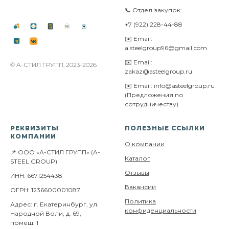
📞 Отдел закупок:
+7 (922) 228-44-88
✉️ Email:
a.steelgroup96@gmail.com
✉️ Email:
© А-СТИЛ ГРУПП, 2023-2026
zakaz@asteelgroup.ru
✉️ Email: info@asteelgroup.ru
(Предложения по
сотрудничеству)
РЕКВИЗИТЫ
ПОЛЕЗНЫЕ ССЫЛКИ
КОМПАНИИ
О компании
📌 ООО «А-СТИЛ ГРУПП» (A-
Каталог
STEEL GROUP)
Отзывы
ИНН: 6671254438
Вакансии
ОГРН: 1236600001087
Политика
Адрес: г. Екатеринбург, ул.
конфиденциальности
Народной Воли, д. 69,
помещ. 1