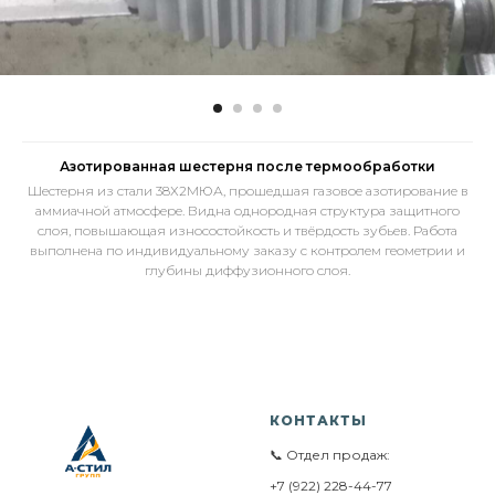
Азотированная шестерня после термообработки
Шестерня из стали 38Х2МЮА, прошедшая газовое азотирование в
аммиачной атмосфере. Видна однородная структура защитного
слоя, повышающая износостойкость и твёрдость зубьев. Работа
выполнена по индивидуальному заказу с контролем геометрии и
глубины диффузионного слоя.
КОНТАКТЫ
📞 Отдел продаж:
+7 (922) 228-44-77