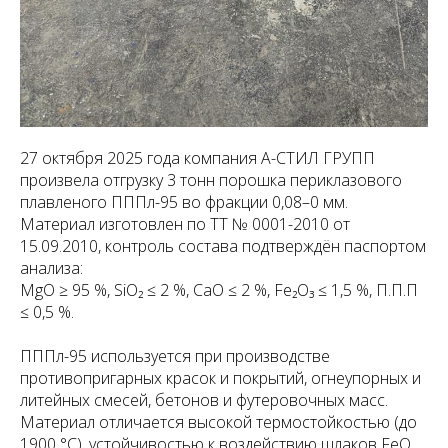
27 октября 2025 года компания А-СТИЛ ГРУПП
произвела отгрузку 3 тонн порошка периклазового
плавленого ПППл-95 во фракции 0,08–0 мм.
Материал изготовлен по ТТ № 0001-2010 от
15.09.2010, контроль состава подтверждён паспортом
анализа:
MgO ≥ 95 %, SiO₂ ≤ 2 %, CaO ≤ 2 %, Fe₂O₃ ≤ 1,5 %, П.П.П
≤ 0,5 %.
ПППл-95 используется при производстве
противопригарных красок и покрытий, огнеупорных и
литейных смесей, бетонов и футеровочных масс.
Материал отличается высокой термостойкостью (до
1900 °C), устойчивостью к воздействию шлаков FeO,