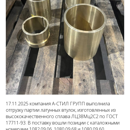
17.11.2025 компания А-СТИЛ ГРУПП выполнила
отгрузку партии латунных втулок, изготовленных из
высококачественного сплава ЛЦ38Мц2С2 по ГОСТ
17711-93. В поставку вошли позиции с каталожными
номерами 1082.09.06, 1080.09.68 и 1080.09.60,