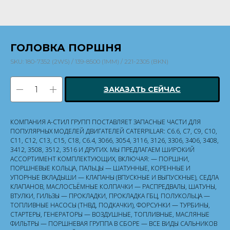
ГОЛОВКА ПОРШНЯ
SKU:
180-7352 (2WS) / 139-8500 (1MM) / 221-2305 (BKN)
ЗАКАЗАТЬ СЕЙЧАС
КОМПАНИЯ А-СТИЛ ГРУПП ПОСТАВЛЯЕТ ЗАПАСНЫЕ ЧАСТИ ДЛЯ
ПОПУЛЯРНЫХ МОДЕЛЕЙ ДВИГАТЕЛЕЙ CATERPILLAR: C6.6, C7, C9, C10,
C11, C12, C13, C15, C18, C6.4, 3066, 3054, 3116, 3126, 3306, 3406, 3408,
3412, 3508, 3512, 3516 И ДРУГИХ. МЫ ПРЕДЛАГАЕМ ШИРОКИЙ
АССОРТИМЕНТ КОМПЛЕКТУЮЩИХ, ВКЛЮЧАЯ: — ПОРШНИ,
ПОРШНЕВЫЕ КОЛЬЦА, ПАЛЬЦЫ — ШАТУННЫЕ, КОРЕННЫЕ И
УПОРНЫЕ ВКЛАДЫШИ — КЛАПАНЫ (ВПУСКНЫЕ И ВЫПУСКНЫЕ), СЕДЛА
КЛАПАНОВ, МАСЛОСЪЁМНЫЕ КОЛПАЧКИ — РАСПРЕДВАЛЫ, ШАТУНЫ,
ВТУЛКИ, ГИЛЬЗЫ — ПРОКЛАДКИ, ПРОКЛАДКА ГБЦ, ПОЛУКОЛЬЦА —
ТОПЛИВНЫЕ НАСОСЫ (ТНВД, ПОДКАЧКИ), ФОРСУНКИ — ТУРБИНЫ,
СТАРТЕРЫ, ГЕНЕРАТОРЫ — ВОЗДУШНЫЕ, ТОПЛИВНЫЕ, МАСЛЯНЫЕ
ФИЛЬТРЫ — ПОРШНЕВАЯ ГРУППА В СБОРЕ — ВСЕ ВИДЫ САЛЬНИКОВ