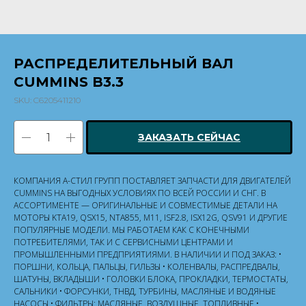
РАСПРЕДЕЛИТЕЛЬНЫЙ ВАЛ
CUMMINS B3.3
SKU:
C6205411210
ЗАКАЗАТЬ СЕЙЧАС
КОМПАНИЯ А-СТИЛ ГРУПП ПОСТАВЛЯЕТ ЗАПЧАСТИ ДЛЯ ДВИГАТЕЛЕЙ
CUMMINS НА ВЫГОДНЫХ УСЛОВИЯХ ПО ВСЕЙ РОССИИ И СНГ. В
АССОРТИМЕНТЕ — ОРИГИНАЛЬНЫЕ И СОВМЕСТИМЫЕ ДЕТАЛИ НА
МОТОРЫ KTA19, QSX15, NTA855, M11, ISF2.8, ISX12G, QSV91 И ДРУГИЕ
ПОПУЛЯРНЫЕ МОДЕЛИ. МЫ РАБОТАЕМ КАК С КОНЕЧНЫМИ
ПОТРЕБИТЕЛЯМИ, ТАК И С СЕРВИСНЫМИ ЦЕНТРАМИ И
ПРОМЫШЛЕННЫМИ ПРЕДПРИЯТИЯМИ. В НАЛИЧИИ И ПОД ЗАКАЗ: •
ПОРШНИ, КОЛЬЦА, ПАЛЬЦЫ, ГИЛЬЗЫ • КОЛЕНВАЛЫ, РАСПРЕДВАЛЫ,
ШАТУНЫ, ВКЛАДЫШИ • ГОЛОВКИ БЛОКА, ПРОКЛАДКИ, ТЕРМОСТАТЫ,
САЛЬНИКИ • ФОРСУНКИ, ТНВД, ТУРБИНЫ, МАСЛЯНЫЕ И ВОДЯНЫЕ
НАСОСЫ • ФИЛЬТРЫ: МАСЛЯНЫЕ, ВОЗДУШНЫЕ, ТОПЛИВНЫЕ •